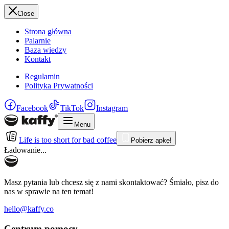
Close
Strona główna
Palarnie
Baza wiedzy
Kontakt
Regulamin
Polityka Prywatności
Facebook
TikTok
Instagram
Menu
Life is too short for bad coffee
Pobierz apkę!
Ładowanie...
Masz pytania lub chcesz się z nami skontaktować? Śmiało, pisz do
nas w sprawie na ten temat!
hello@kaffy.co
Centrum pomocy