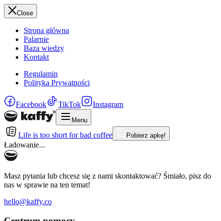
Close
Strona główna
Palarnie
Baza wiedzy
Kontakt
Regulamin
Polityka Prywatności
Facebook
TikTok
Instagram
Menu
Life is too short for bad coffee
Pobierz apkę!
Ładowanie...
Masz pytania lub chcesz się z nami skontaktować? Śmiało, pisz do
nas w sprawie na ten temat!
hello@kaffy.co
Centrum pomocy