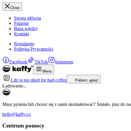
Close
Strona główna
Palarnie
Baza wiedzy
Kontakt
Regulamin
Polityka Prywatności
Facebook
TikTok
Instagram
Menu
Life is too short for bad coffee
Pobierz apkę!
Ładowanie...
Masz pytania lub chcesz się z nami skontaktować? Śmiało, pisz do na
hello@kaffy.co
Centrum pomocy